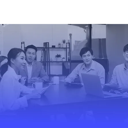
Mỗi quyết định mở ra cơ hội
mới. YCompass đồng hành
cùng bạn, biến thách thức
thành động lực và dẫn lối
đến thành công.