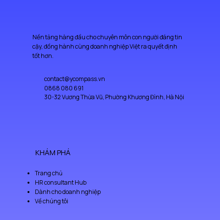
Nền tảng hàng đầu cho chuyên môn con người đáng tin
cậy, đồng hành cùng doanh nghiệp Việt ra quyết định
tốt hơn.
contact@ycompass.vn
0868 080 691
30-32 Vương Thừa Vũ, Phường Khương Đình, Hà Nội
KHÁM PHÁ
Trang chủ
HR consultant Hub
Dành cho doanh nghiệp
Về chúng tôi