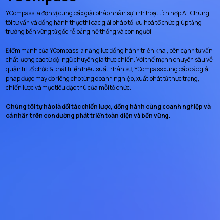
YCompass là đơn vị cung cấp giải pháp nhân sự linh hoạt tích hợp AI. Chúng
tôi tư vấn và đồng hành thực thi các giải pháp tối ưu hoá tổ chức giúp tăng
trưởng bền vững từ gốc rễ bằng hệ thống và con người.
Điểm mạnh của YCompass là năng lực đồng hành triển khai, bên cạnh tư vấn
chất lượng cao từ đội ngũ chuyên gia thực chiến. Với thế mạnh chuyên sâu về
quản trị tổ chức & phát triển hiệu suất nhân sự, YCompass cung cấp các giải
pháp được may đo riêng cho từng doanh nghiệp, xuất phát từ thực trạng,
chiến lược và mục tiêu đặc thù của mỗi tổ chức.
Chúng tôi tự hào là đối tác chiến lược, đồng hành cùng doanh nghiệp và
cá nhân trên con đường phát triển toàn diện và bền vững.