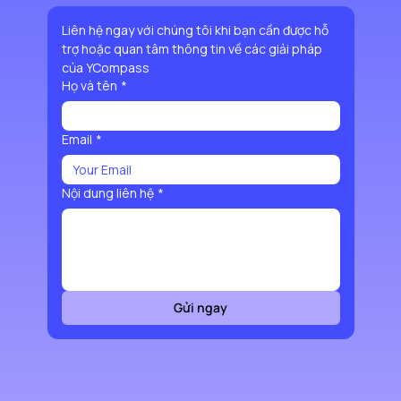
Liên hệ ngay với chúng tôi khi bạn cần được hỗ 
trợ hoặc quan tâm thông tin về các giải pháp 
của YCompass
Họ và tên
*
Email
*
Nội dung liên hệ
*
Gửi ngay