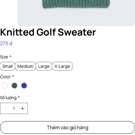
Knitted Golf Sweater
Giá
275 ₫
Size
*
Small
Medium
Large
X-Large
Color
*
Số lượng
*
Thêm vào giỏ hàng