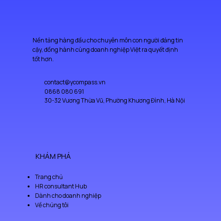
Having a straightforward refund or exchange policy is a great way 
can buy from you with confidence.
to build trust and reassure your customers that they can buy with 
confidence.
Nền tảng hàng đầu cho chuyên môn con người đáng tin
cậy, đồng hành cùng doanh nghiệp Việt ra quyết định
tốt hơn.
contact@ycompass.vn
0868 080 691
30-32 Vương Thừa Vũ, Phường Khương Đình, Hà Nội
KHÁM PHÁ
Trang chủ
HR consultant Hub
Dành cho doanh nghiệp
Về chúng tôi