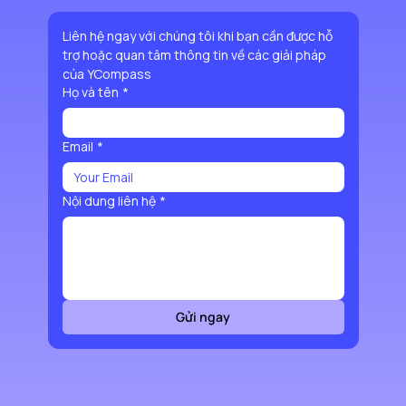
Liên hệ ngay với chúng tôi khi bạn cần được hỗ 
trợ hoặc quan tâm thông tin về các giải pháp 
của YCompass
Họ và tên
*
Email
*
Nội dung liên hệ
*
Gửi ngay