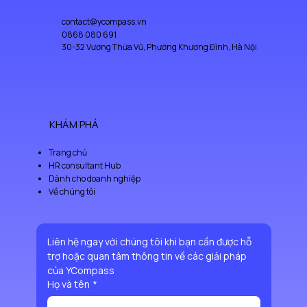
contact@ycompass.vn
0868 080 691
30-32 Vương Thừa Vũ, Phường Khương Đình, Hà Nội
KHÁM PHÁ
Trang chủ
HR consultant Hub
Dành cho doanh nghiệp
Về chúng tôi
Liên hệ ngay với chúng tôi khi bạn cần được hỗ 
trợ hoặc quan tâm thông tin về các giải pháp 
của YCompass
Họ và tên
*