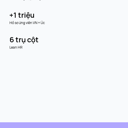
+1 triệu
Hồ sơ ứng viên VN + Úc
6 trụ cột
Lean HR