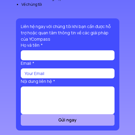
Về chúng tôi
Liên hệ ngay với chúng tôi khi bạn cần được hỗ 
trợ hoặc quan tâm thông tin về các giải pháp 
của YCompass
Họ và tên
*
Email
*
Nội dung liên hệ
*
Gửi ngay