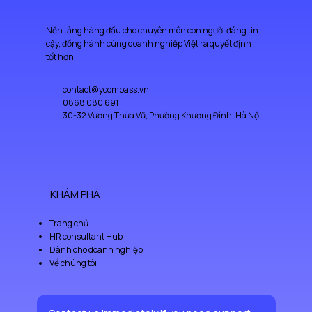
Nền tảng hàng đầu cho chuyên môn con người đáng tin
cậy, đồng hành cùng doanh nghiệp Việt ra quyết định
tốt hơn.
contact@ycompass.vn
0868 080 691
30-32 Vương Thừa Vũ, Phường Khương Đình, Hà Nội
KHÁM PHÁ
Trang chủ
HR consultant Hub
Dành cho doanh nghiệp
Về chúng tôi