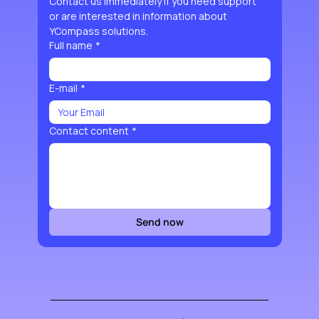
Contact us immediately if you need support 
or are interested in information about 
YCompass solutions.
Full name
*
E-mail
*
Contact content
*
Send now