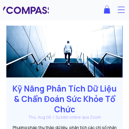
Kỹ Năng Phân Tích Dữ Liệu
& Chẩn Đoán Sức Khỏe Tổ
Chức
Thu, Aug 06
  |  
Sự kiện online qua Zoom
Phương pháp thu thập dữ liệu, phân tích các chỉ số nhân