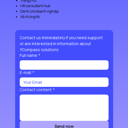
Trang chủ
HR consultant Hub
Dành cho doanh nghiệp
Về chúng tôi
Contact us immediately if you need support 
or are interested in information about 
YCompass solutions.
Full name
*
E-mail
*
Contact content
*
Send now