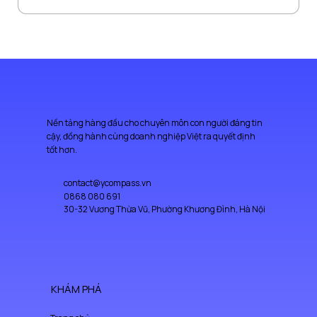
Nền tảng hàng đầu cho chuyên môn con người đáng tin
cậy, đồng hành cùng doanh nghiệp Việt ra quyết định
tốt hơn.
contact@ycompass.vn
0868 080 691
30-32 Vương Thừa Vũ, Phường Khương Đình, Hà Nội
KHÁM PHÁ