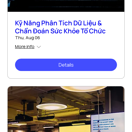
Kỹ Năng Phân Tích Dữ Liệu &
Chẩn Đoán Sức Khỏe Tổ Chức
Thu, Aug 06
More info
Details